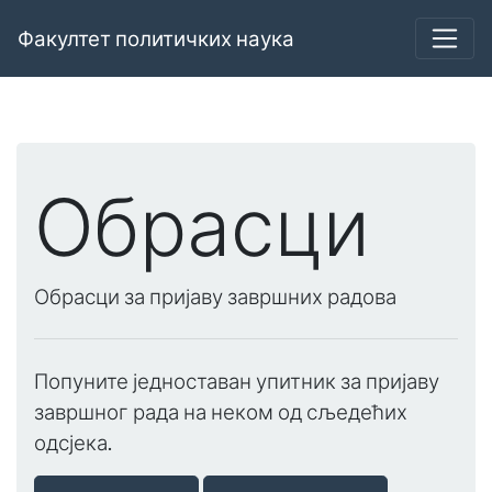
Факултет политичких наука
Обрасци
Обрасци за пријаву завршних радова
Попуните једноставан упитник за пријаву
завршног рада на неком од сљедећих
одсјека.